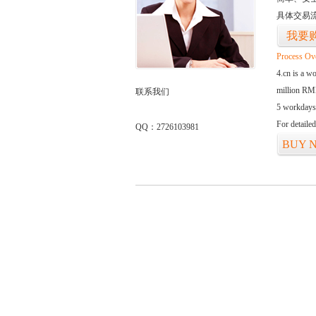
具体交易
我要
Process Ov
4.cn is a w
million RMB
联系我们
5 workdays
For detaile
QQ：2726103981
BUY 