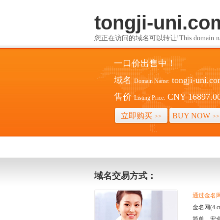
tongji-uni.co
您正在访问的域名可以转让!This domain name i
一口价出售中！
域名
tongji-uni.c
Domain Name:
售价
CNY 16897.0
Listing Price:
立即购买
BUY NOW
>>
>>
域名交易方式：
通过金名网(
金名网(4
简单、安